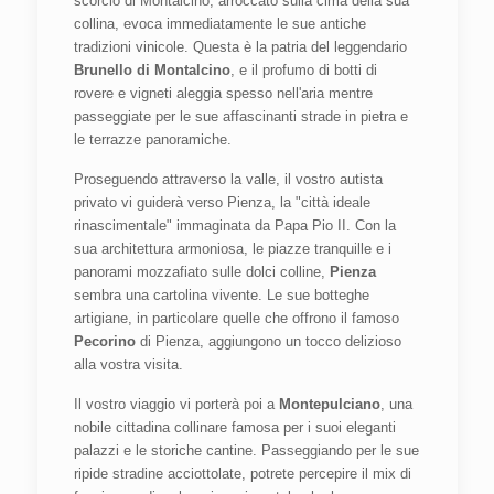
scorcio di Montalcino, arroccato sulla cima della sua
collina, evoca immediatamente le sue antiche
tradizioni vinicole. Questa è la patria del leggendario
Brunello di Montalcino
, e il profumo di botti di
rovere e vigneti aleggia spesso nell'aria mentre
passeggiate per le sue affascinanti strade in pietra e
le terrazze panoramiche.
Proseguendo attraverso la valle, il vostro autista
privato vi guiderà verso Pienza, la "città ideale
rinascimentale" immaginata da Papa Pio II. Con la
sua architettura armoniosa, le piazze tranquille e i
panorami mozzafiato sulle dolci colline,
Pienza
sembra una cartolina vivente. Le sue botteghe
artigiane, in particolare quelle che offrono il famoso
Pecorino
di Pienza, aggiungono un tocco delizioso
alla vostra visita.
Il vostro viaggio vi porterà poi a
Montepulciano
, una
nobile cittadina collinare famosa per i suoi eleganti
palazzi e le storiche cantine. Passeggiando per le sue
ripide stradine acciottolate, potrete percepire il mix di