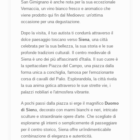
San Gimignano è anche nota per la sua eccezionale
Vernaccia, un vino bianco fresco e aromatico che
viene prodotto qui fin dal Medioevo: un'ottima
occasione per una degustazione.
Dopo la visita, il tuo autista ti condurrà attraverso il
dolce paesaggio toscano verso
Siena
, una città
celebrata per la sua bellezza, la sua storia e le sue
profonde tradizioni culturali. Il centro medievale di
Siena è uno dei più affascinanti d'Italia. Il suo cuore è
la spettacolare Piazza del Campo, una piazza dalla
forma unica a conchiglia, famosa per l'emozionante
corsa di cavalli del Palio. Esplorandola, la città rivela
la sua anima gotica attraverso le sue strette vie, i
palazzi nobiliari e l'atmosfera vibrante.
A pochi passi dalla piazza si erge il magnifico
Duomo
di Sien
a, decorato con marmi bianchi e neri, intricate
sculture e straordinarie opere d'arte. Che scegliate di
esplorarne gli interni o semplicemente di passeggiare
per il centro storico, Siena offre un'indimenticabile
combinazione di eleganza e autenticità.