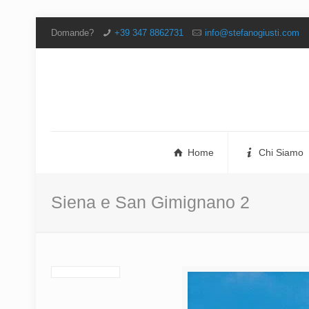
Domande?
+39 347 8862731
info@stefanogiusti.com
Home
Chi Siamo
Siena e San Gimignano 2