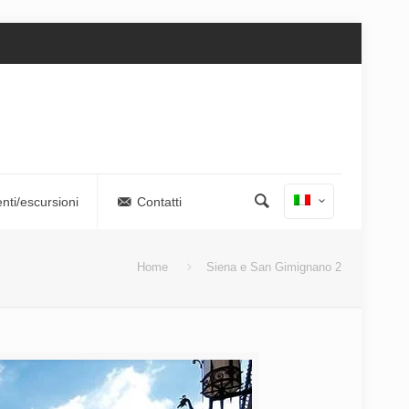
nti/escursioni
Contatti
Home
Siena e San Gimignano 2