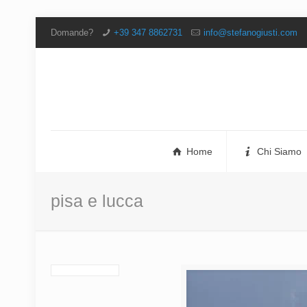
Domande?
+39 347 8862731
info@stefanogiusti.com
Home
Chi Siamo
pisa e lucca