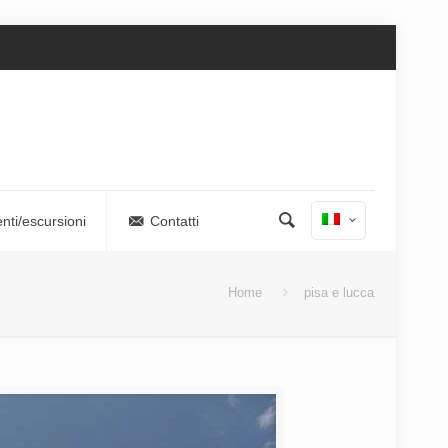
nti/escursioni
Contatti
Home
pisa e lucca